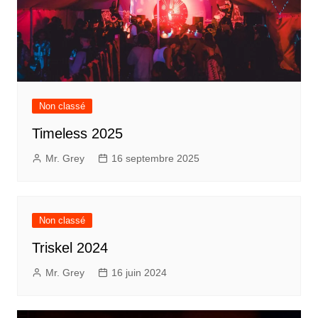
n
e
ê
n
t
ê
r
t
e
r
)
e
)
Non classé
Timeless 2025
Mr. Grey
16 septembre 2025
Non classé
Triskel 2024
Mr. Grey
16 juin 2024