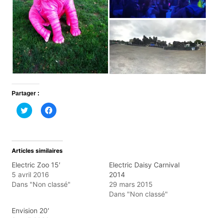
Partager :
C
C
l
l
i
i
q
q
u
u
e
e
z
z
Articles similaires
p
p
o
o
Electric Zoo 15′
Electric Daisy Carnival
u
u
r
r
5 avril 2016
2014
p
p
Dans "Non classé"
29 mars 2015
a
a
r
r
Dans "Non classé"
t
t
a
a
g
g
Envision 20′
e
e