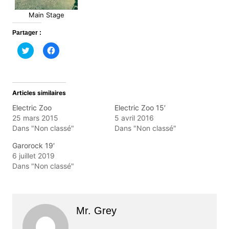
Main Stage
Partager :
C
C
l
l
i
i
q
q
u
u
e
e
z
z
Articles similaires
p
p
o
o
Electric Zoo
Electric Zoo 15′
u
u
r
r
25 mars 2015
5 avril 2016
p
p
Dans "Non classé"
Dans "Non classé"
a
a
r
r
t
t
Garorock 19′
a
a
g
g
6 juillet 2019
e
e
Dans "Non classé"
r
r
s
s
u
u
r
r
T
F
w
a
i
c
Mr. Grey
t
e
t
b
e
o